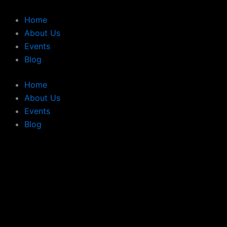
Vai
al
Home
contenuto
About Us
Events
Blog
Home
About Us
Events
Blog