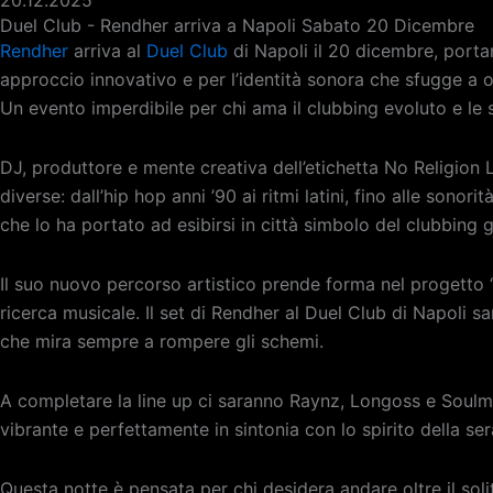
20.12.2025
Duel Club - Rendher arriva a Napoli Sabato 20 Dicembre
Rendher
arriva al
Duel Club
di Napoli il 20 dicembre, portand
approccio innovativo e per l’identità sonora che sfugge a o
Un evento imperdibile per chi ama il clubbing evoluto e le 
DJ, produttore e mente creativa dell’etichetta No Religion 
diverse: dall’hip hop anni ’90 ai ritmi latini, fino alle son
che lo ha portato ad esibirsi in città simbolo del clubbin
Il suo nuovo percorso artistico prende forma nel progetto “
ricerca musicale. Il set di Rendher al Duel Club di Napoli s
che mira sempre a rompere gli schemi.
A completare la line up ci saranno Raynz, Longoss e Soulma
vibrante e perfettamente in sintonia con lo spirito della ser
Questa notte è pensata per chi desidera andare oltre il solit