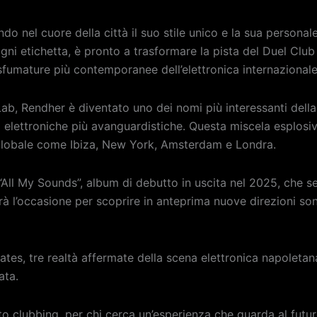
o nel cuore della città il suo stile unico e la sua personale 
gni etichetta, è pronto a trasformare la pista del Duel Club
sfumature più contemporanee dell’elettronica internazionale
Lab, Rendher è diventato uno dei nomi più interessanti della
orità elettroniche più avanguardistiche. Questa miscela esplo
g globale come Ibiza, New York, Amsterdam e Londra.
All My Sounds”, album di debutto in uscita nel 2025, che se
arà l’occasione per scoprire in anteprima nuove direzioni son
tes, tre realtà affermate della scena elettronica napoletan
ata.
o clubbing, per chi cerca un’esperienza che guarda al futuro 