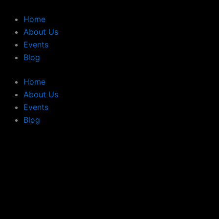
Vai
al
Home
contenuto
About Us
Events
Blog
Home
About Us
Events
Blog